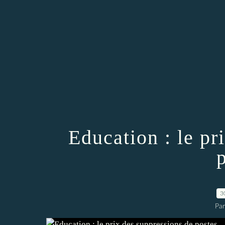
Education : le pr
3
Par