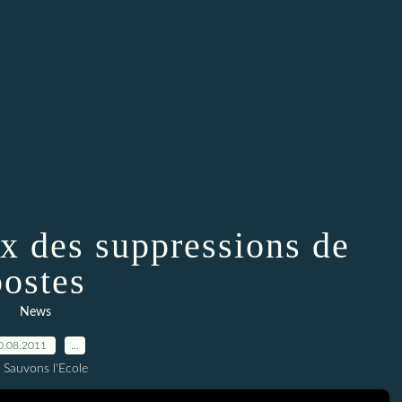
ix des suppressions de
postes
News
0.08.2011
…
 Sauvons l'Ecole