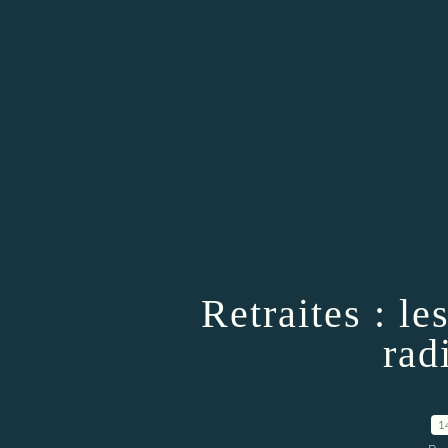
Retraites : le
rad
1