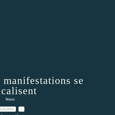
s manifestations se
icalisent
News
4.10.2010
…