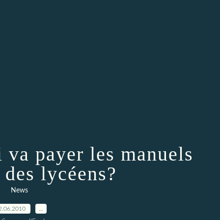
i va payer les manuels
s des lycéens?
News
2.06.2010
…