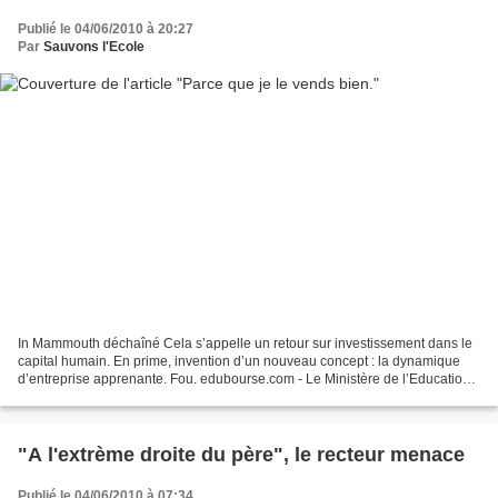
Publié le 04/06/2010 à 20:27
Par
Sauvons l'Ecole
In Mammouth déchaîné Cela s’appelle un retour sur investissement dans le
capital humain. En prime, invention d’un nouveau concept : la dynamique
d’entreprise apprenante. Fou. edubourse.com - Le Ministère de l’Education
Nationale et L’Oréal signent un...
"A l'extrème droite du père", le recteur menace
Publié le 04/06/2010 à 07:34