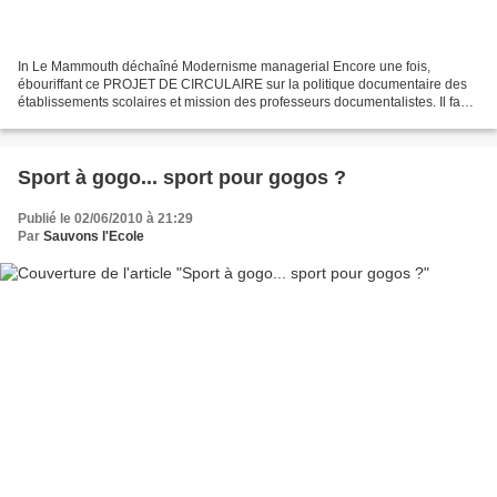
In Le Mammouth déchaîné Modernisme managerial Encore une fois,
ébouriffant ce PROJET DE CIRCULAIRE sur la politique documentaire des
établissements scolaires et mission des professeurs documentalistes. Il faut
instaurer une « dynamique documentaire renouvelée»...
Sport à gogo... sport pour gogos ?
Publié le 02/06/2010 à 21:29
Par
Sauvons l'Ecole