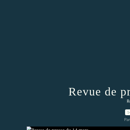
Revue de p
R
1
Par