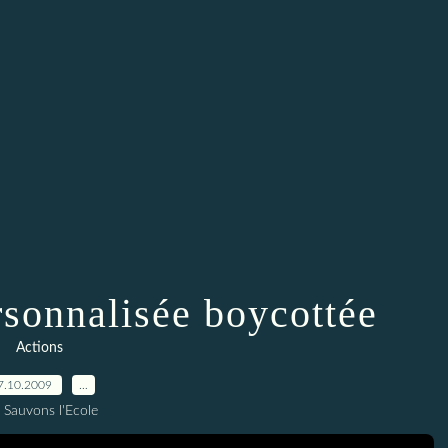
ersonnalisée boycottée
Actions
7.10.2009
…
 Sauvons l'Ecole