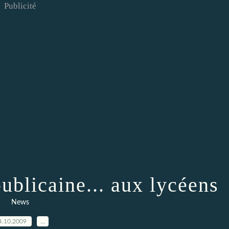
Publicité
ublicaine... aux lycéens
News
4.10.2009
…