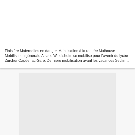
Finistère Maternelles en danger. Mobilisation à la rentrée Mulhouse
Mobilisation générale Alsace Wittelsheim se mobilise pour l’avenir du lycée
Zurcher Capdenac-Gare. Dernière mobilisation avant les vacances Seclin
Une réception en forme de bilan d'étape...