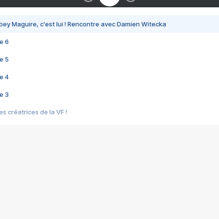
bey Maguire, c'est lui ! Rencontre avec Damien Witecka
e 6
e 5
e 4
e 3
s créatrices de la VF !
e 2
e 1
e Mektoub My Love arrive enfin ! Rencontre avec Shaïn Boumedine et Sal
i : après Toni en famille
elle réalise le bouleversant Dites lui que je l'aime
ais ! Rencontre autour de Vie privée de Rebecca Zlotowski