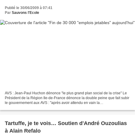
Publié le 30/06/2009 à 07:41
Par
Sauvons l'Ecole
AVS : Jean-Paul Huchon dénonce "le plus grand plan social de la crise" Le
Président de la Région Ile-de-France dénonce la double peine que fait subir
le gouvernement aux AVS : "après avoir attendu en vain la
professionnalisation et la pérennisation de...
Tartuffe, je te vois… Soutien d'André Ouzoulias
à Alain Refalo