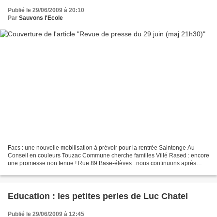
Publié le 29/06/2009 à 20:10
Par
Sauvons l'Ecole
Facs : une nouvelle mobilisation à prévoir pour la rentrée Saintonge Au
Conseil en couleurs Touzac Commune cherche familles Villé Rased : encore
une promesse non tenue ! Rue 89 Base-élèves : nous continuons après
notre victoire à l'ONU Wittelsheim Lycées...
Education : les petites perles de Luc Chatel
Publié le 29/06/2009 à 12:45