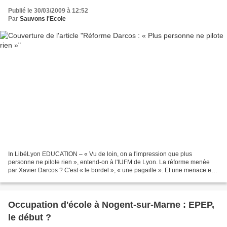
Publié le 30/03/2009 à 12:52
Par
Sauvons l'Ecole
In LibéLyon EDUCATION – « Vu de loin, on a l'impression que plus
personne ne pilote rien », entend-on à l'IUFM de Lyon. La réforme menée
par Xavier Darcos ? C'est « le bordel », « une pagaille ». Et une menace en
cours, selon les enseignants. Alors que...
Occupation d'école à Nogent-sur-Marne : EPEP,
le début ?