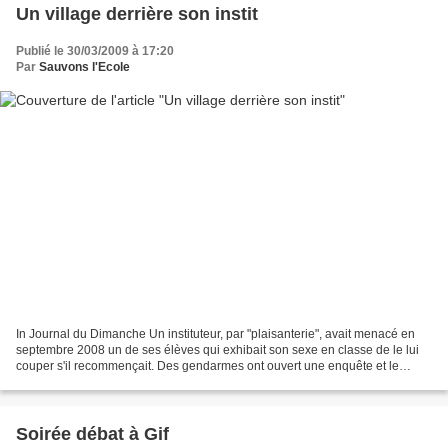
Un village derrière son instit
Publié le 30/03/2009 à 17:20
Par
Sauvons l'Ecole
In Journal du Dimanche Un instituteur, par "plaisanterie", avait menacé en
septembre 2008 un de ses élèves qui exhibait son sexe en classe de le lui
couper s'il recommençait. Des gendarmes ont ouvert une enquête et le
maître des écoles se retrouve aujourd'hui...
Soirée débat à Gif