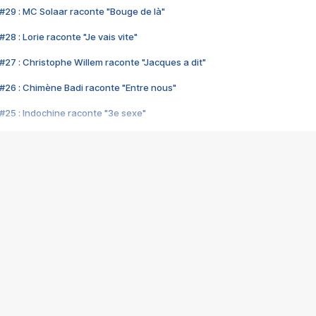
#29 : MC Solaar raconte "Bouge de là"
28 : Lorie raconte "Je vais vite"
#27 : Christophe Willem raconte "Jacques a dit"
#26 : Chimène Badi raconte "Entre nous"
#25 : Indochine raconte "3e sexe"
#24 : Zaho raconte "C'est chelou"
#23 : Patrick Bruel raconte "Au café des délices"
#22 : Kyo raconte "Le chemin"
#21 : Nolwenn Leroy raconte "Cassé"
#20 : Patrick Hernandez raconte "Born to be alive"
#19 : Lorie raconte "Près de moi"
#18 : Michael Jones raconte "A nos actes manqués" (avec Jean-Jacque