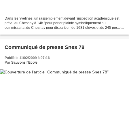
Dans les Yvelines, un rassemblement devant l'inspection académique est
prévu au Chesnay à 14h "pour porter plainte symboliquement au
commissariat du Chesnay pour disparition de 1681 élèves et de 245 postes".
Ce mot d'ordre des syndicats enseignants, pour...
Communiqué de presse Snes 78
Publié le 11/02/2009 à 07:16
Par
Sauvons l'Ecole