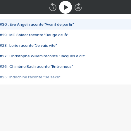
#30 : Eve Angeli raconte "Avant de partir"
#29 : MC Solaar raconte "Bouge de là"
28 : Lorie raconte "Je vais vite"
#27 : Christophe Willem raconte "Jacques a dit"
#26 : Chimène Badi raconte "Entre nous"
#25 : Indochine raconte "3e sexe"
#24 : Zaho raconte "C'est chelou"
#23 : Patrick Bruel raconte "Au café des délices"
#22 : Kyo raconte "Le chemin"
#21 : Nolwenn Leroy raconte "Cassé"
#20 : Patrick Hernandez raconte "Born to be alive"