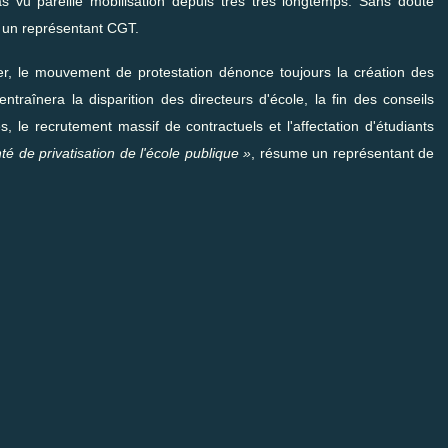
s vu pareille mobilisation depuis très très longtemps. Sans doute
 un représentant CGT.
er, le mouvement de protestation dénonce toujours la création des
traînera la disparition des directeurs d'école, la fin des conseils
, le recrutement massif de contractuels et l'affectation d'étudiants
té de privatisation de l'école publique »
, résume un représentant de