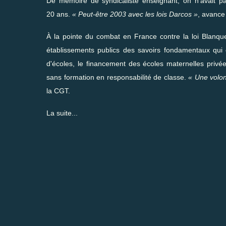
De mémoire de syndicaliste enseignant, on n'avait pa
20 ans.
« Peut-être 2003 avec les lois Darcos »
, avance
À la pointe du combat en France contre la loi Blanqu
établissements publics des savoirs fondamentaux qui en
d'écoles, le financement des écoles maternelles privées
sans formation en responsabilité de classe.
« Une volon
la CGT.
La suite..
.