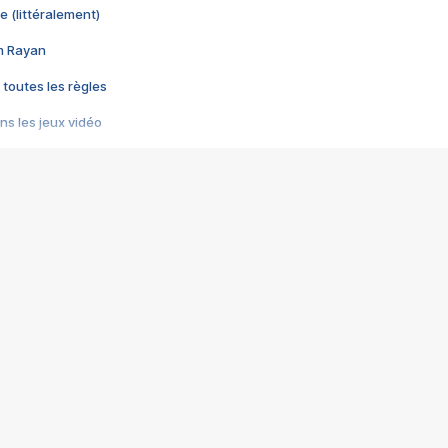
e (littéralement)
im Rayan
 toutes les règles
s les jeux vidéo
us choquant de Rockstar ? - Le scandale BULLY
e plus moche de Steam
du RÊVE tourne au CAUCHEMAR
pendant 8 heures
it… à tort
umiliés par un jeu vidéo
ire - Final Fantasy 8
ti un empire - Age of Empires
story DOFUS