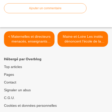
Ajouter un commentaire
< Maternelles et directeurs
Maine-et-Loire Les instits
menacés, enseignants
dénoncent l'école de la
bâillonnés : on a passé au
défiance >
crible trois craintes qui
circulent autour de la loi
Hébergé par Overblog
"école de la confiance"
Top articles
Pages
Contact
Signaler un abus
C.G.U.
Cookies et données personnelles